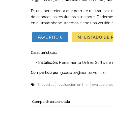
/
octubre 15, 2025
/
Plataformas Educativas
/
0
Es una herramienta que permite realizar evalua
de conocer los resultados al instante. Podemos
en el smartphone. Además, tiene una versión par
FAVORITO
0
MI LISTADO DE 
Características:
- Instalación:
Herramienta Online, Software d
Compartido por:
guadix.pv@puntosvuela.es
Encuestas
evaluacion on line
evaluacione
Compartir esta entrada