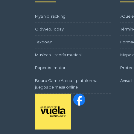
MyShipTracking
¿Qué e
OldWeb.Today
Términ
Taxdown
Formac
Musicca – teoría musical
Mapa d
Paper Animator
Protec
Board Game Arena – plataforma
Aviso L
juegos de mesa online