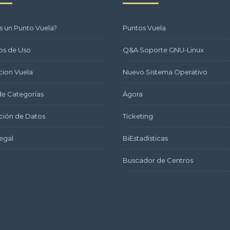
s un Punto Vuela?
Puntos Vuela
os de Uso
Q&A Soporte GNU-Linux
ion Vuela
Nuevo Sistema Operativo
e Categorías
Ágora
ción de Datos
Ticketing
egal
BiEstadísticas
Buscador de Centros