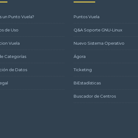
s un Punto Vuela?
Puntos Vuela
os de Uso
Q&A Soporte GNU-Linux
ion Vuela
Nuevo Sistema Operativo
e Categorías
Ágora
ción de Datos
Ticketing
egal
BiEstadísticas
Buscador de Centros