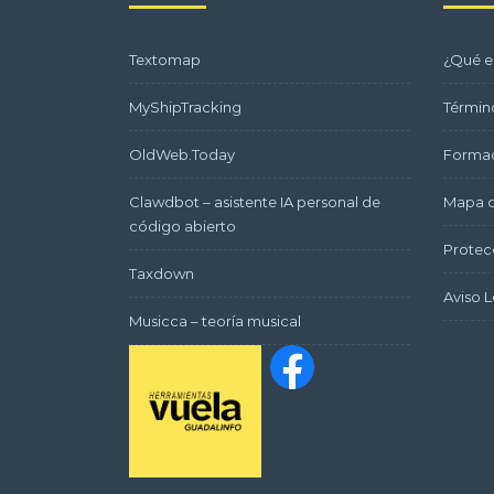
Textomap
¿Qué e
MyShipTracking
Términ
OldWeb.Today
Formac
Clawdbot – asistente IA personal de
Mapa d
código abierto
Protec
Taxdown
Aviso L
Musicca – teoría musical