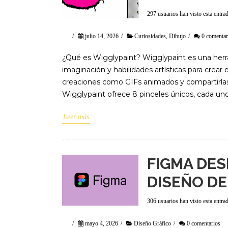
297 usuarios han visto esta entra
/
julio 14, 2026
/
Curiosidades
,
Dibujo
/
0 comentar
¿Qué es Wigglypaint? Wigglypaint es una herra
imaginación y habilidades artísticas para crear
creaciones como GIFs animados y compartirlas 
Wigglypaint ofrece 8 pinceles únicos, cada un
Leer más
FIGMA DES
DISEÑO DE
306 usuarios han visto esta entra
/
mayo 4, 2026
/
Diseño Gráfico
/
0 comentarios