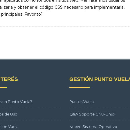
r aplicados como fondos en sitios web. Permite a los usuarios
sualizarla y obtener el código CSS necesario para implementarla,
 principales: Favorito1
NTERÉS
GESTIÓN PUNTO VUEL
s un Punto Vuela?
Puntos Vuela
os de Uso
Q&A Soporte GNU-Linux
ion Vuela
Nuevo Sistema Operativo