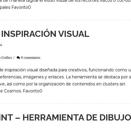
e manera digital el estilo visual de los recortes físicos o cut-ou
ipales Favorito0
INSPIRACIÓN VISUAL
da
 Gráfico
/
0 comentarios
de inspiración visual diseñada para creativos, funcionando como 
 referencias, imágenes y enlaces. La herramienta se destaca por 
ve, así como por la organización de contenidos en clusters sin
ite Cosmos. Favorito0
NT – HERRAMIENTA DE DIBUJ