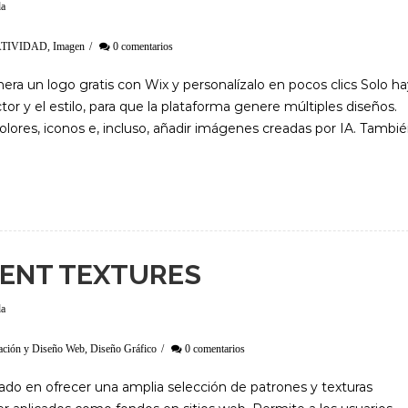
da
TIVIDAD
,
Imagen
/
0 comentarios
era un logo gratis con Wix y personalízalo en pocos clics Solo h
ctor y el estilo, para que la plataforma genere múltiples diseños.
olores, iconos e, incluso, añadir imágenes creadas por IA. Tambi
ENT TEXTURES
da
ación y Diseño Web
,
Diseño Gráfico
/
0 comentarios
zado en ofrecer una amplia selección de patrones y texturas