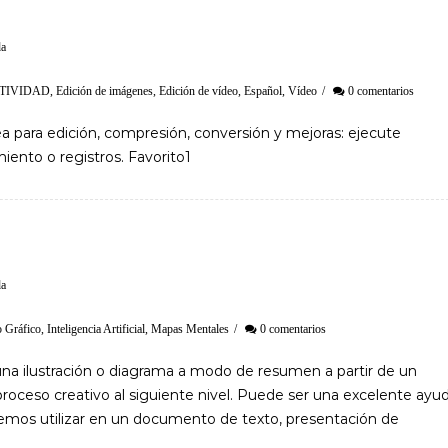
da
TIVIDAD
,
Edición de imágenes
,
Edición de vídeo
,
Español
,
Vídeo
/
0 comentarios
ea para edición, compresión, conversión y mejoras: ejecute
ento o registros. Favorito1
da
 Gráfico
,
Inteligencia Artificial
,
Mapas Mentales
/
0 comentarios
una ilustración o diagrama a modo de resumen a partir de un
proceso creativo al siguiente nivel. Puede ser una excelente ayu
demos utilizar en un documento de texto, presentación de