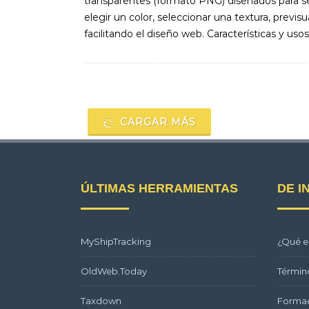
transparentes (formato PNG) diseñados para se
elegir un color, seleccionar una textura, previ
facilitando el diseño web. Características y usos
Navegación
de
CARGAR MÁS
entradas
ÚLTIMAS HERRAMIENTAS
DE I
MyShipTracking
¿Qué e
OldWeb.Today
Términ
Taxdown
Formac