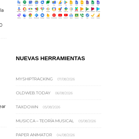
la
o0
NUEVAS HERRAMIENTAS
MYSHIPTRACKING
07/08/2026
OLDWEB.TODAY
06/08/2026
ear
TAXDOWN
05/08/2026
MUSICCA – TEORÍA MUSICAL
05/08/2026
PAPER ANIMATOR
04/08/2026