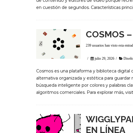
de contenido y editores de video porque recrea d
en cuestión de segundos. Características princ
COSMOS – 
239 usuarios han visto esta entra
/
julio 29, 2026
/
Diseño
Cosmos es una plataforma y biblioteca digital 
alternativa organizada y estética para guardar
búsqueda inteligente por colores y palabras cla
algoritmos comerciales. Para explorar más, vis
WIGGLYPAI
EN LÍNEA