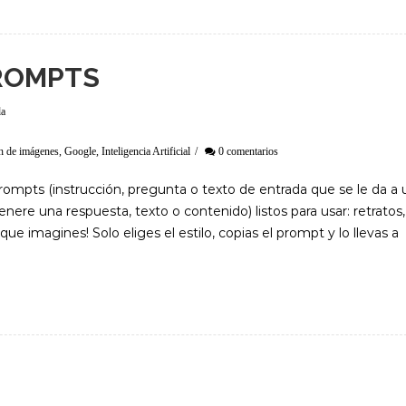
ROMPTS
da
n de imágenes
,
Google
,
Inteligencia Artificial
/
0 comentarios
rompts (instrucción, pregunta o texto de entrada que se le da a 
genere una respuesta, texto o contenido) listos para usar: retratos,
lo que imagines! Solo eliges el estilo, copias el prompt y lo llevas a