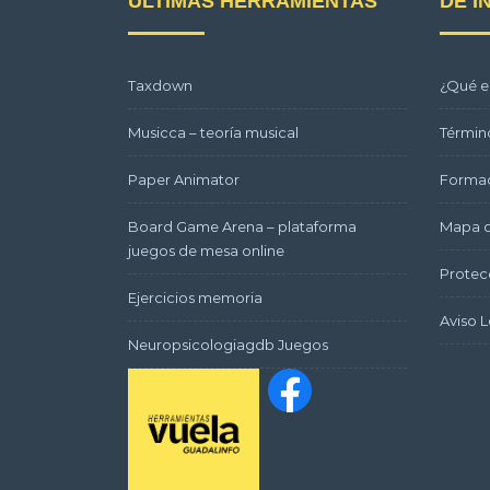
ÚLTIMAS HERRAMIENTAS
DE I
Taxdown
¿Qué e
Musicca – teoría musical
Términ
Paper Animator
Formac
Board Game Arena – plataforma
Mapa d
juegos de mesa online
Protec
Ejercicios memoria
Aviso L
Neuropsicologiagdb Juegos