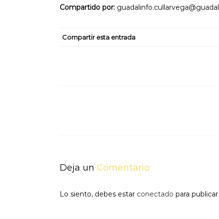
Compartido por:
guadalinfo.cullarvega@guadal
Compartir esta entrada
Navegación
de
entradas
Deja un
Comentario
Lo siento, debes estar
conectado
para publica