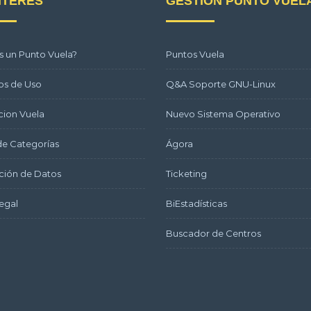
NTERÉS
GESTIÓN PUNTO VUEL
s un Punto Vuela?
Puntos Vuela
os de Uso
Q&A Soporte GNU-Linux
ion Vuela
Nuevo Sistema Operativo
e Categorías
Ágora
ción de Datos
Ticketing
egal
BiEstadísticas
Buscador de Centros