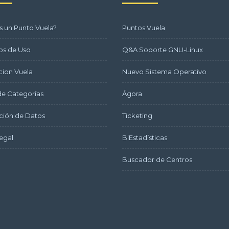
s un Punto Vuela?
Puntos Vuela
os de Uso
Q&A Soporte GNU-Linux
ion Vuela
Nuevo Sistema Operativo
e Categorías
Ágora
ción de Datos
Ticketing
egal
BiEstadísticas
Buscador de Centros