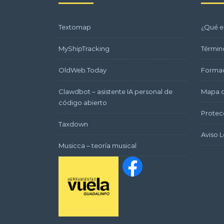
Textomap
¿Qué e
MyShipTracking
Términ
OldWeb.Today
Formac
Clawdbot – asistente IA personal de
Mapa d
código abierto
Protec
Taxdown
Aviso L
Musicca – teoría musical