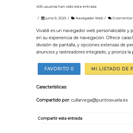
405 usuarios han visto esta entrada
/
junio 9, 2025
/
Navegador Web
/
0 comentar
Vivaldi es un navegador web personalizable y p
en su experiencia de navegación. Ofrece carac
división de pantalla, y opciones extensas de pe
anuncios y rastreadores integrado, y prioriza la 
FAVORITO
0
MI LISTADO DE 
Características:
Compartido por:
cullarvega@puntosvuela.es
Compartir esta entrada