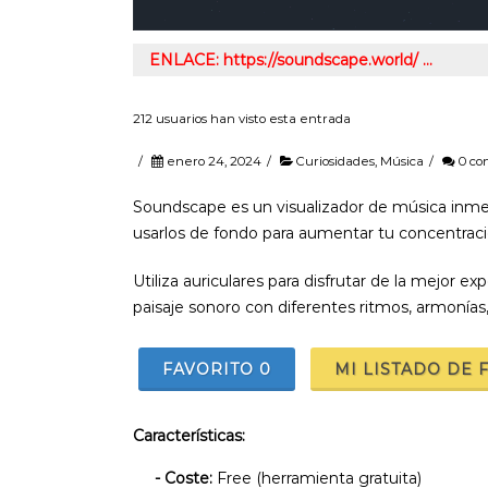
ENLACE: https://soundscape.world/ …
212 usuarios han visto esta entrada
/
enero 24, 2024
/
Curiosidades
,
Música
/
0 co
Soundscape es un visualizador de música inmers
usarlos de fondo para aumentar tu concentraci
Utiliza auriculares para disfrutar de la mejor e
paisaje sonoro con diferentes ritmos, armonías, 
FAVORITO
0
MI LISTADO DE 
Características:
- Coste:
Free (herramienta gratuita)