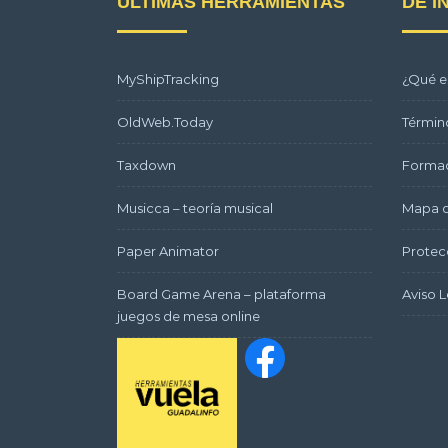
ÚLTIMAS HERRAMIENTAS
DE I
MyShipTracking
¿Qué e
OldWeb.Today
Términ
Taxdown
Formac
Musicca – teoría musical
Mapa d
Paper Animator
Protec
Board Game Arena – plataforma
Aviso L
juegos de mesa online