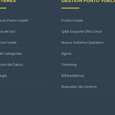
NTERÉS
GESTIÓN PUNTO VUEL
s un Punto Vuela?
Puntos Vuela
os de Uso
Q&A Soporte GNU-Linux
ion Vuela
Nuevo Sistema Operativo
e Categorías
Ágora
ción de Datos
Ticketing
egal
BiEstadísticas
Buscador de Centros