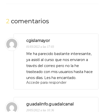
de
entradas
2
comentarios
cgislamayor
01/03/2022 a las 17:03
Me ha parecido bastante interesante,
ya asistí al curso que nos enviaron a
través del correo pero no la he
trasteado con mis usuarios hasta hace
unos días. Les ha encantado.
Accede para responder
guadalinfo.guadalcanal
20/05/2022 a las 10:36