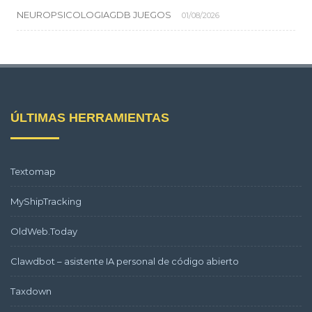
NEUROPSICOLOGIAGDB JUEGOS
01/08/2026
ÚLTIMAS HERRAMIENTAS
Textomap
MyShipTracking
OldWeb.Today
Clawdbot – asistente IA personal de código abierto
Taxdown