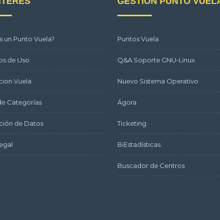
NTERÉS
GESTIÓN PUNTO VUEL
s un Punto Vuela?
Puntos Vuela
os de Uso
Q&A Soporte GNU-Linux
ion Vuela
Nuevo Sistema Operativo
e Categorías
Ágora
ción de Datos
Ticketing
egal
BiEstadísticas
Buscador de Centros