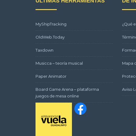
ÚLTIMAS HERRAMIENTAS
DE I
MyShipTracking
¿Qué e
OldWeb.Today
Términ
Taxdown
Formac
Musicca – teoría musical
Mapa d
Paper Animator
Protec
Board Game Arena – plataforma
Aviso L
juegos de mesa online