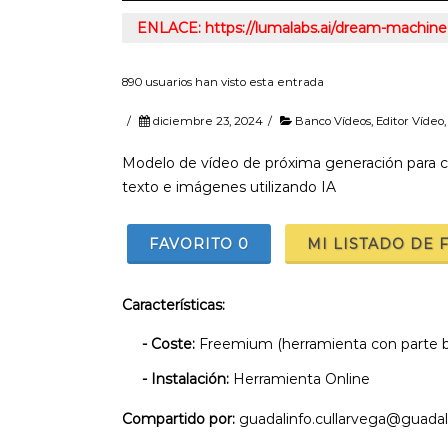
ENLACE: https://lumalabs.ai/dream-machine
890 usuarios han visto esta entrada
/
diciembre 23, 2024
/
Banco Vídeos
,
Editor Vídeo
Modelo de vídeo de próxima generación para crea
texto e imágenes utilizando IA
FAVORITO
0
MI LISTADO DE 
Características:
- Coste:
Freemium (herramienta con parte bá
- Instalación:
Herramienta Online
Compartido por:
guadalinfo.cullarvega@guadal