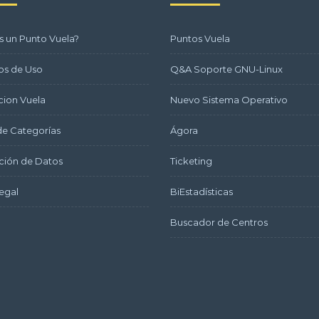
s un Punto Vuela?
Puntos Vuela
os de Uso
Q&A Soporte GNU-Linux
ion Vuela
Nuevo Sistema Operativo
e Categorías
Ágora
ción de Datos
Ticketing
egal
BiEstadísticas
Buscador de Centros