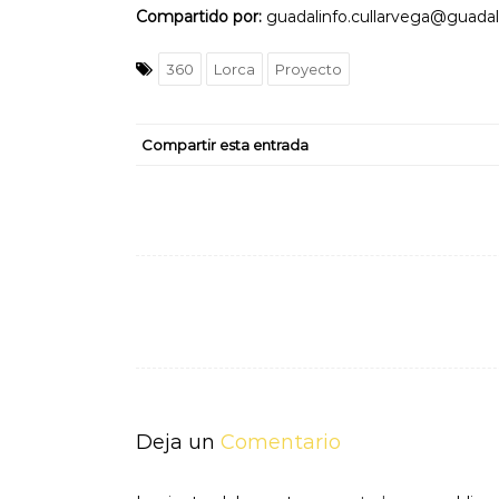
Compartido por:
guadalinfo.cullarvega@guadal
360
Lorca
Proyecto
Compartir esta entrada
Navegación
de
entradas
Deja un
Comentario