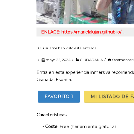
ENLACE: https://marielalujan.github.io/ …
505 usuarios han visto esta entrada
/
mayo 22, 2024
/
CIUDADANÍA
/
0 comentari
Entra en esta experiencia inmersiva recorriend
Granada, España.
FAVORITO
1
MI LISTADO DE 
Características:
- Coste:
Free (herramienta gratuita)