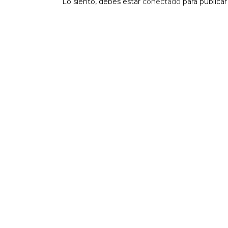
Lo siento, debes estar
conectado
para publica