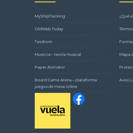
MyShipTracking
¿Qué e
OldWeb.Today
Términ
Taxdown
Formac
Musicca – teoría musical
Mapa d
Paper Animator
Protec
Board Game Arena – plataforma
Aviso L
juegos de mesa online