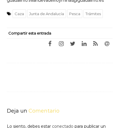
guadalinfo.villanuevadelrioyminas@guadalinfo.es
Caza
Junta de Andalucía
Pesca
Trámites
Compartir esta entrada
Navegación
de
entradas
Deja un
Comentario
Lo siento, debes estar
conectado
para publicar un