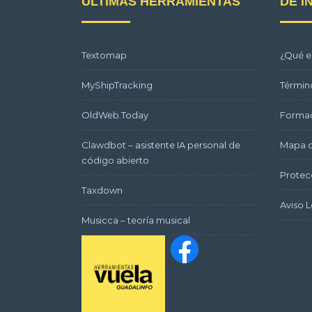
ÚLTIMAS HERRAMIENTAS
DE I
Textomap
¿Qué e
MyShipTracking
Términ
OldWeb.Today
Formac
Clawdbot – asistente IA personal de
Mapa d
código abierto
Protec
Taxdown
Aviso L
Musicca – teoría musical