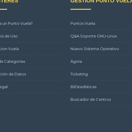
NTERÉS
GESTIÓN PUNTO VUEL
s un Punto Vuela?
Puntos Vuela
os de Uso
Q&A Soporte GNU-Linux
ion Vuela
Nuevo Sistema Operativo
e Categorías
Ágora
ción de Datos
Ticketing
egal
BiEstadísticas
Buscador de Centros