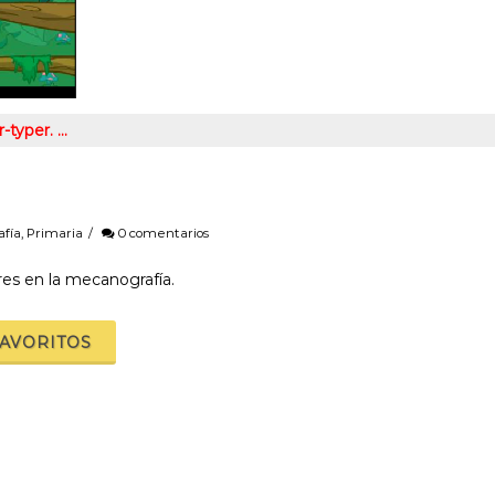
-typer. …
fía
,
Primaria
/
0 comentarios
res en la mecanografía.
FAVORITOS