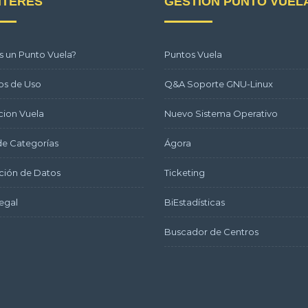
NTERÉS
GESTIÓN PUNTO VUEL
s un Punto Vuela?
Puntos Vuela
os de Uso
Q&A Soporte GNU-Linux
ion Vuela
Nuevo Sistema Operativo
e Categorías
Ágora
ción de Datos
Ticketing
egal
BiEstadísticas
Buscador de Centros