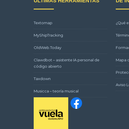
ÚLTIMAS HERRAMIENTAS
DE I
Textomap
¿Qué e
MyShipTracking
Términ
OldWeb.Today
Formac
Clawdbot – asistente IA personal de
Mapa d
código abierto
Protec
Taxdown
Aviso L
Musicca – teoría musical