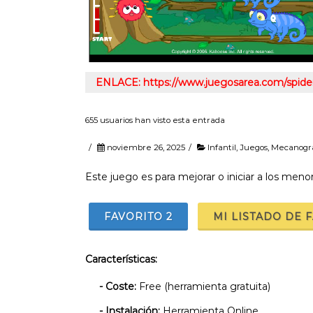
ENLACE: https://www.juegosarea.com/spider
655 usuarios han visto esta entrada
/
noviembre 26, 2025
/
Infantil
,
Juegos
,
Mecanogra
Este juego es para mejorar o iniciar a los meno
FAVORITO
2
MI LISTADO DE 
Características:
- Coste:
Free (herramienta gratuita)
- Instalación:
Herramienta Online