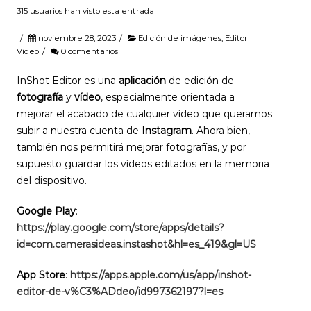
315 usuarios han visto esta entrada
/
noviembre 28, 2023
/
Edición de imágenes
,
Editor
Vídeo
/
0 comentarios
InShot Editor es una
aplicación
de edición de
fotografía
y
vídeo
, especialmente orientada a
mejorar el acabado de cualquier vídeo que queramos
subir a nuestra cuenta de
Instagram
. Ahora bien,
también nos permitirá mejorar fotografías, y por
supuesto guardar los vídeos editados en la memoria
del dispositivo.
Google Play
:
https://play.google.com/store/apps/details?
id=com.camerasideas.instashot&hl=es_419&gl=US
App Store
:
https://apps.apple.com/us/app/inshot-
editor-de-v%C3%ADdeo/id997362197?l=es