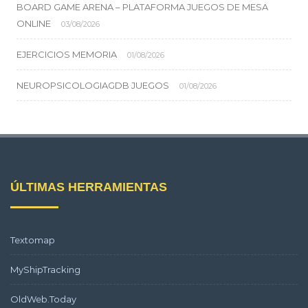
BOARD GAME ARENA – PLATAFORMA JUEGOS DE MESA
ONLINE
03/08/2026
EJERCICIOS MEMORIA
01/08/2026
NEUROPSICOLOGIAGDB JUEGOS
01/08/2026
ÚLTIMAS HERRAMIENTAS
Textomap
MyShipTracking
OldWeb.Today