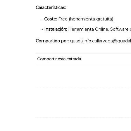
Características:
- Coste:
Free (herramienta gratuita)
- Instalación:
Herramienta Online, Software d
Compartido por:
guadalinfo.cullarvega@guadal
Compartir esta entrada
Navegación
de
entradas