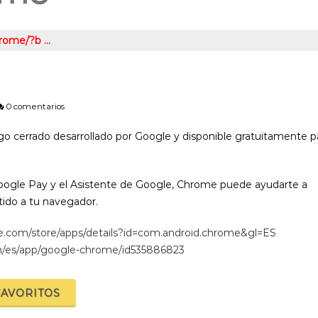
hrome/?b …
0 comentarios
go cerrado​​ desarrollado por Google y disponible gratuitamente p
oogle Pay y el Asistente de Google, Chrome puede ayudarte a
tido a tu navegador.
le.com/store/apps/details?id=com.android.chrome&gl=ES
om/es/app/google-chrome/id535886823
FAVORITOS