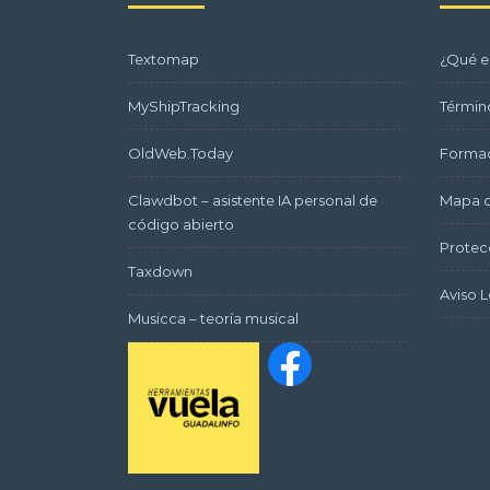
Textomap
¿Qué e
MyShipTracking
Términ
OldWeb.Today
Formac
Clawdbot – asistente IA personal de
Mapa d
código abierto
Protec
Taxdown
Aviso L
Musicca – teoría musical