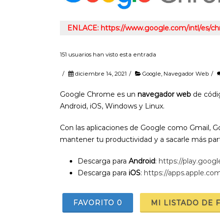
ENLACE: https://www.google.com/intl/es/c
151 usuarios han visto esta entrada
/
diciembre 14, 2021
/
Google
,
Navegador Web
/
Google Chrome es un
navegador web
de códi
Android, iOS, Windows y Linux.
Con las aplicaciones de Google como Gmail, G
mantener tu productividad y a sacarle más par
Descarga para
Android
:
https://play.goog
Descarga para
iOS
:
https://apps.apple.c
FAVORITO
0
MI LISTADO DE 