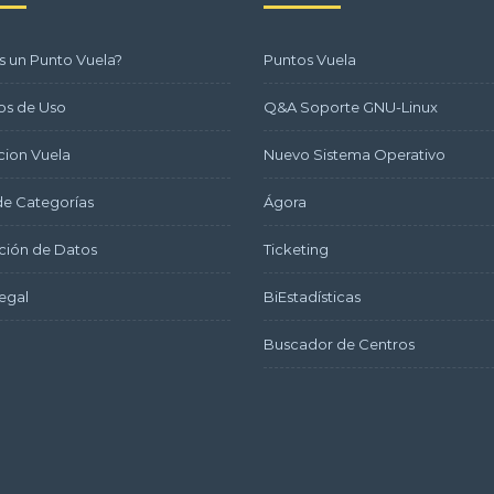
s un Punto Vuela?
Puntos Vuela
os de Uso
Q&A Soporte GNU-Linux
ion Vuela
Nuevo Sistema Operativo
e Categorías
Ágora
ción de Datos
Ticketing
egal
BiEstadísticas
Buscador de Centros