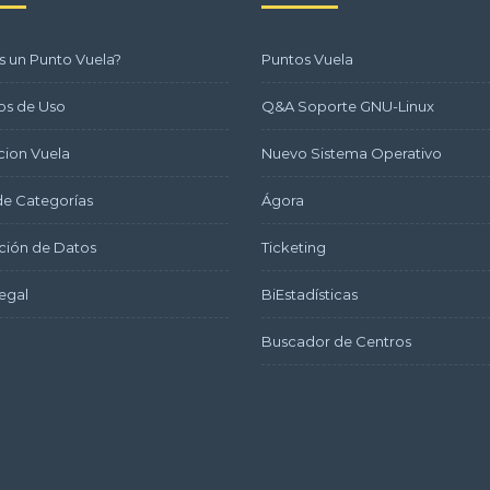
s un Punto Vuela?
Puntos Vuela
os de Uso
Q&A Soporte GNU-Linux
ion Vuela
Nuevo Sistema Operativo
e Categorías
Ágora
ción de Datos
Ticketing
egal
BiEstadísticas
Buscador de Centros