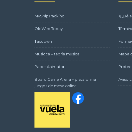
MyShipTracking
¿Qué e
OldWeb.Today
Términ
Taxdown
Formac
Musicca – teoría musical
Mapa d
Paper Animator
Protec
Board Game Arena – plataforma
Aviso L
juegos de mesa online