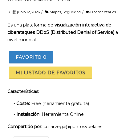
/
junio 12, 2026
/
Mapas
,
Seguridad
/
0 comentarios
Es una plataforma de
visualización interactiva de
ciberataques DDoS (Distributed Denial of Service)
a
nivel mundial.
FAVORITO
0
MI LISTADO DE FAVORITOS
Características:
- Coste:
Free (herramienta gratuita)
- Instalación:
Herramienta Online
Compartido por:
cullarvega@puntosvuela.es