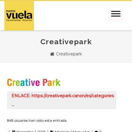
Creativepark
Creativepark
ENLACE: https://creativepark.canon/es/categories
…
848 usuarios han visto esta entrada
/
diciembre 1, 2025
/
MockUps / Maquetas
/
0