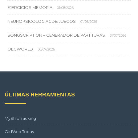
EJERCICIOS MEMORIA
01/08/2026
NEUROPSICOLOGIAGDB JUEGOS
01/08/2026
SONGSCRIPTION – GENERADOR DE PARTITURAS
31/07/2026
OECWORLD
30/07/2026
ÚLTIMAS HERRAMIENTAS
MyShipTracking
OldWeb.Today