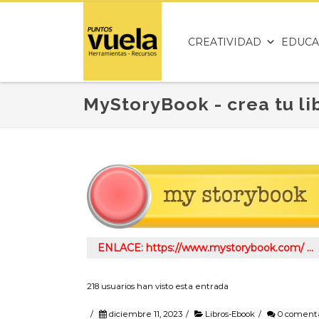
CREATIVIDAD
EDUCA
MyStoryBook - crea tu li
ENLACE: https://www.mystorybook.com/ …
218 usuarios han visto esta entrada
/
diciembre 11, 2023
/
Libros-Ebook
/
0 comenta