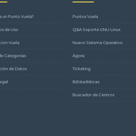
s un Punto Vuela?
Puntos Vuela
os de Uso
Q&A Soporte GNU-Linux
ion Vuela
Nuevo Sistema Operativo
e Categorías
Ágora
ción de Datos
Ticketing
egal
BiEstadísticas
Buscador de Centros