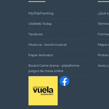
MyShipTracking
¿Qué e
OldWeb.Today
Términ
Taxdown
Formac
Musicca – teoría musical
Mapa d
Paper Animator
Protec
Board Game Arena – plataforma
Aviso L
juegos de mesa online