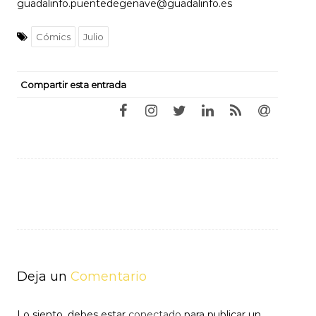
guadalinfo.puentedegenave@guadalinfo.es
Cómics
Julio
Compartir esta entrada
Navegación
de
entradas
Deja un
Comentario
Lo siento, debes estar
conectado
para publicar un