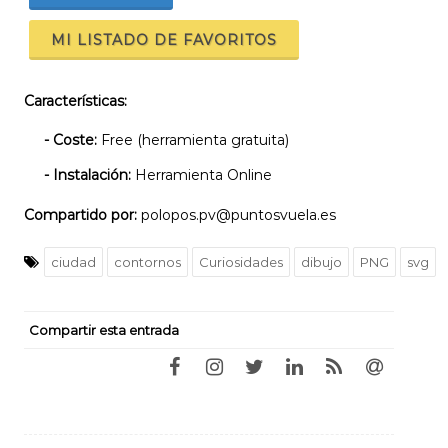
MI LISTADO DE FAVORITOS
Características:
- Coste:
Free (herramienta gratuita)
- Instalación:
Herramienta Online
Compartido por:
polopos.pv@puntosvuela.es
ciudad
contornos
Curiosidades
dibujo
PNG
svg
Compartir esta entrada