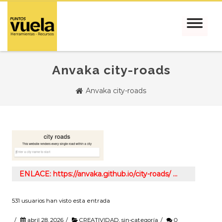
Anvaka city-roads
Anvaka city-roads
ENLACE: https://anvaka.github.io/city-roads/ …
531 usuarios han visto esta entrada
/
abril 28, 2026
/
CREATIVIDAD
,
sin-categoría
/
0