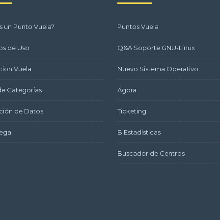
s un Punto Vuela?
Puntos Vuela
os de Uso
Q&A Soporte GNU-Linux
ion Vuela
Nuevo Sistema Operativo
e Categorías
Ágora
ción de Datos
Ticketing
egal
BiEstadísticas
Buscador de Centros