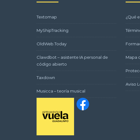
Textomap
¿Qué e
MyShipTracking
Términ
OldWeb.Today
Formac
Clawdbot – asistente IA personal de
Mapa d
código abierto
Protec
Taxdown
Aviso L
Musicca – teoría musical