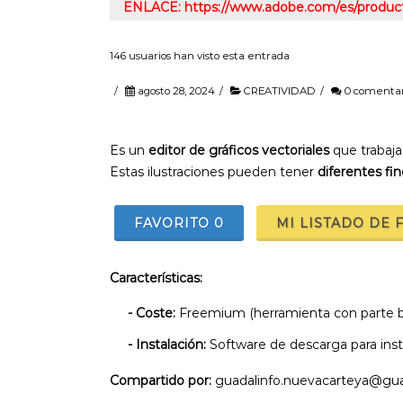
ENLACE: https://www.adobe.com/es/products
146 usuarios han visto esta entrada
/
agosto 28, 2024
/
CREATIVIDAD
/
0 comentar
Es un
editor de gráficos vectoriales
que trabaja 
Estas ilustraciones pueden tener
diferentes fin
FAVORITO
0
MI LISTADO DE 
Características:
- Coste:
Freemium (herramienta con parte bá
- Instalación:
Software de descarga para ins
Compartido por:
guadalinfo.nuevacarteya@gua