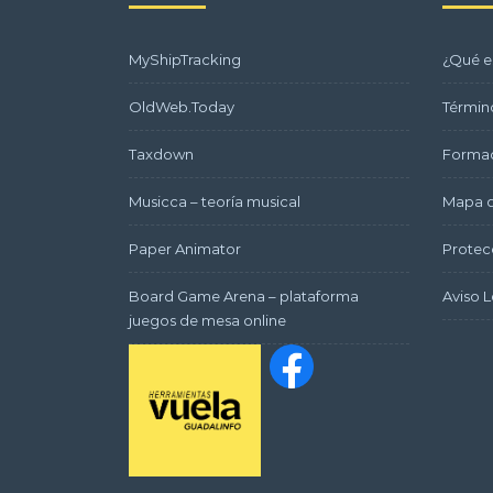
MyShipTracking
¿Qué e
OldWeb.Today
Términ
Taxdown
Formac
Musicca – teoría musical
Mapa d
Paper Animator
Protec
Board Game Arena – plataforma
Aviso L
juegos de mesa online