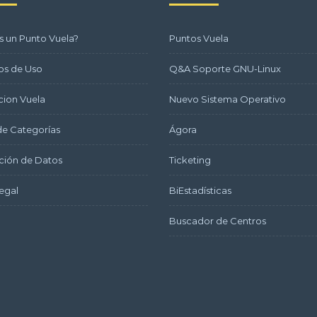
s un Punto Vuela?
Puntos Vuela
os de Uso
Q&A Soporte GNU-Linux
ion Vuela
Nuevo Sistema Operativo
e Categorías
Ágora
ción de Datos
Ticketing
egal
BiEstadísticas
Buscador de Centros