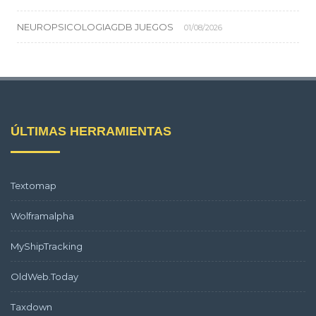
NEUROPSICOLOGIAGDB JUEGOS
01/08/2026
ÚLTIMAS HERRAMIENTAS
Textomap
Wolframalpha
MyShipTracking
OldWeb.Today
Taxdown