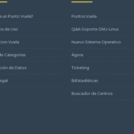
s un Punto Vuela?
Puntos Vuela
os de Uso
Q&A Soporte GNU-Linux
ion Vuela
Nuevo Sistema Operativo
e Categorías
Ágora
ción de Datos
Ticketing
egal
BiEstadísticas
Buscador de Centros