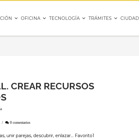
CIÓN
OFICINA
TECNOLOGÍA
TRÁMITES
CIUDAD
. CREAR RECURSOS
OS
da
s
/
0 comentarios
s, unir parejas, descubrir, enlazar… Favorito1