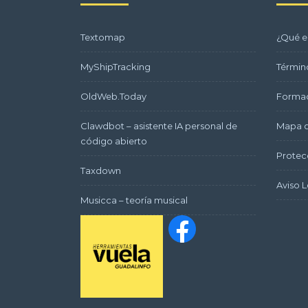
Textomap
¿Qué e
MyShipTracking
Términ
OldWeb.Today
Formac
Clawdbot – asistente IA personal de
Mapa d
código abierto
Protec
Taxdown
Aviso L
Musicca – teoría musical