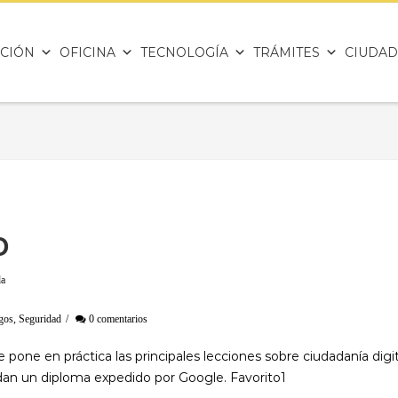
CIÓN
OFICINA
TECNOLOGÍA
TRÁMITES
CIUDAD
D
da
gos
,
Seguridad
/
0 comentarios
 pone en práctica las principales lecciones sobre ciudadanía digit
e dan un diploma expedido por Google. Favorito1