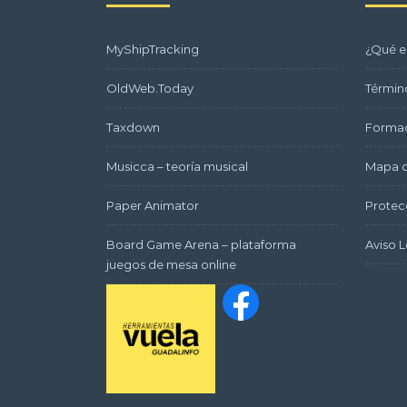
MyShipTracking
¿Qué e
OldWeb.Today
Términ
Taxdown
Formac
Musicca – teoría musical
Mapa d
Paper Animator
Protec
Board Game Arena – plataforma
Aviso L
juegos de mesa online