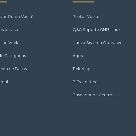
s un Punto Vuela?
Puntos Vuela
os de Uso
Q&A Soporte GNU-Linux
ion Vuela
Nuevo Sistema Operativo
e Categorías
Ágora
ción de Datos
Ticketing
egal
BiEstadísticas
Buscador de Centros