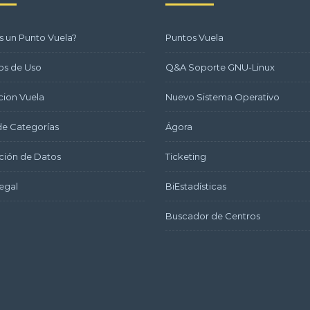
s un Punto Vuela?
Puntos Vuela
os de Uso
Q&A Soporte GNU-Linux
ion Vuela
Nuevo Sistema Operativo
e Categorías
Ágora
ción de Datos
Ticketing
egal
BiEstadísticas
Buscador de Centros