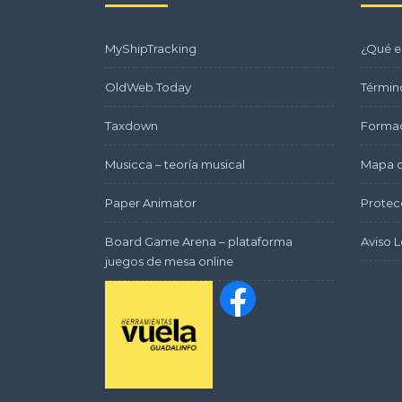
MyShipTracking
¿Qué e
OldWeb.Today
Términ
Taxdown
Formac
Musicca – teoría musical
Mapa d
Paper Animator
Protec
Board Game Arena – plataforma
Aviso L
juegos de mesa online