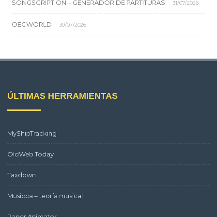
SONGSCRIPTION – GENERADOR DE PARTITURAS
31/07/2026
OECWORLD
30/07/2026
ÚLTIMAS HERRAMIENTAS
MyShipTracking
OldWeb.Today
Taxdown
Musicca – teoría musical
Paper Animator