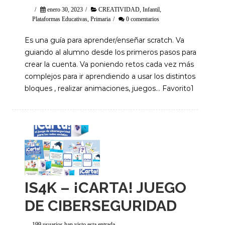
/
enero 30, 2023
/
CREATIVIDAD
,
Infantil
,
Plataformas Educativas
,
Primaria
/
0 comentarios
Es una guía para aprender/enseñar scratch. Va
guiando al alumno desde los primeros pasos para
crear la cuenta. Va poniendo retos cada vez más
complejos para ir aprendiendo a usar los distintos
bloques , realizar animaciones, juegos… Favorito1
IS4K – ¡CARTA! JUEGO
DE CIBERSEGURIDAD
199 usuarios han visto esta entrada