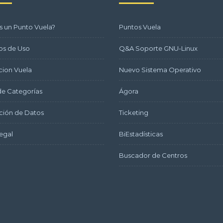
s un Punto Vuela?
Puntos Vuela
os de Uso
Q&A Soporte GNU-Linux
ion Vuela
Nuevo Sistema Operativo
e Categorías
Ágora
ción de Datos
Ticketing
egal
BiEstadísticas
Buscador de Centros