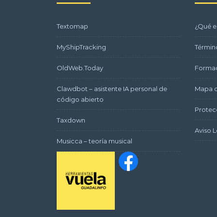
Textomap
¿Qué e
MyShipTracking
Términ
OldWeb.Today
Formac
Clawdbot – asistente IA personal de
Mapa d
código abierto
Protec
Taxdown
Aviso L
Musicca – teoría musical