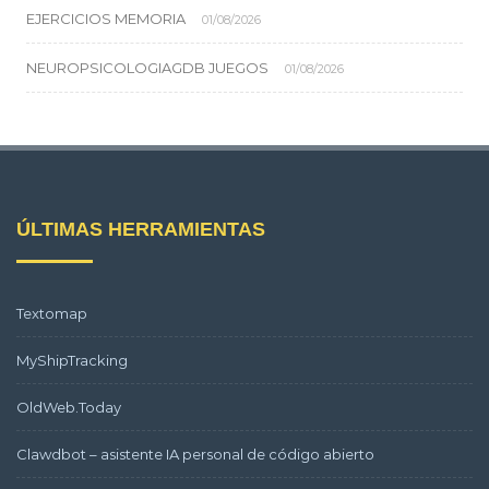
EJERCICIOS MEMORIA
01/08/2026
NEUROPSICOLOGIAGDB JUEGOS
01/08/2026
ÚLTIMAS HERRAMIENTAS
Textomap
MyShipTracking
OldWeb.Today
Clawdbot – asistente IA personal de código abierto