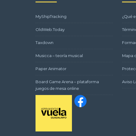
MyShipTracking
¿Qué e
OldWeb.Today
Términ
Taxdown
Formac
Musicca – teoría musical
Mapa d
Paper Animator
Protec
Board Game Arena – plataforma
Aviso L
juegos de mesa online