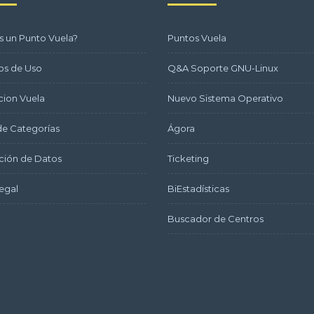
s un Punto Vuela?
Puntos Vuela
os de Uso
Q&A Soporte GNU-Linux
ion Vuela
Nuevo Sistema Operativo
e Categorías
Ágora
ción de Datos
Ticketing
egal
BiEstadísticas
Buscador de Centros