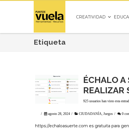
CREATIVIDAD
EDUCA
Etiqueta
ÉCHALO A 
REALIZAR
925 usuarios han visto esta entra
/
agosto 28, 2024
/
CIUDADANÍA
,
Juegos
/
0 co
https://echaloasuerte.com es gratuita para gen