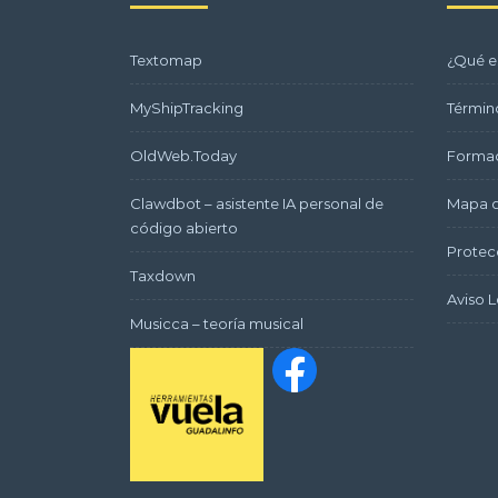
Textomap
¿Qué e
MyShipTracking
Términ
OldWeb.Today
Formac
Clawdbot – asistente IA personal de
Mapa d
código abierto
Protec
Taxdown
Aviso L
Musicca – teoría musical