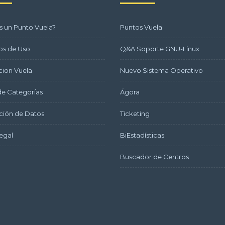
s un Punto Vuela?
Puntos Vuela
os de Uso
Q&A Soporte GNU-Linux
ion Vuela
Nuevo Sistema Operativo
e Categorías
Ágora
ción de Datos
Ticketing
egal
BiEstadísticas
Buscador de Centros