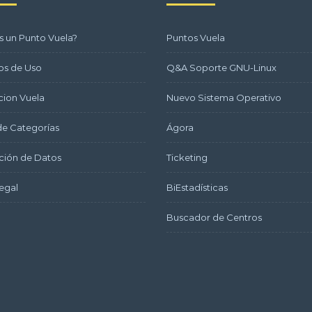
s un Punto Vuela?
Puntos Vuela
os de Uso
Q&A Soporte GNU-Linux
ion Vuela
Nuevo Sistema Operativo
e Categorías
Ágora
ción de Datos
Ticketing
egal
BiEstadísticas
Buscador de Centros