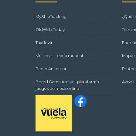
MyShipTracking
¿Qué e
OldWeb.Today
Términ
Taxdown
Formac
Musicca – teoría musical
Mapa d
Paper Animator
Protec
Board Game Arena – plataforma
Aviso L
juegos de mesa online