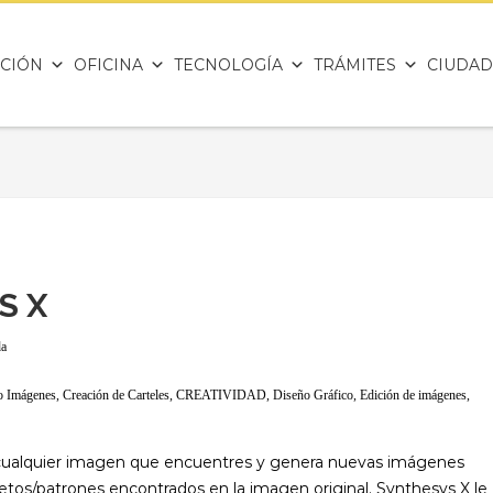
CIÓN
OFICINA
TECNOLOGÍA
TRÁMITES
CIUDAD
S X
da
o Imágenes
,
Creación de Carteles
,
CREATIVIDAD
,
Diseño Gráfico
,
Edición de imágenes
,
n cualquier imagen que encuentres y genera nuevas imágenes
jetos/patrones encontrados en la imagen original. Synthesys X le