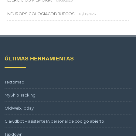
EJERCICIOS MEMORIA
01/08/2026
NEUROPSICOLOGIAGDB JUEGOS
01/08/2026
ÚLTIMAS HERRAMIENTAS
Textomap
MyShipTracking
OldWeb.Today
Clawdbot – asistente IA personal de código abierto
Taxdown