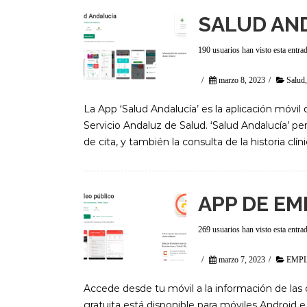
SALUD AN
190 usuarios han visto esta entra
/
marzo 8, 2023
/
Salud
La App ‘Salud Andalucía’ es la aplicación móvil 
Servicio Andaluz de Salud. ‘Salud Andalucía’ per
de cita, y también la consulta de la historia clín
APP DE EM
269 usuarios han visto esta entra
/
marzo 7, 2023
/
EMP
Accede desde tu móvil a la información de las c
gratuita está disponible para móviles Android 