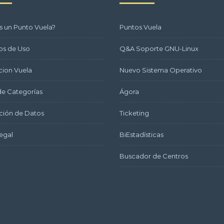
s un Punto Vuela?
Puntos Vuela
os de Uso
Q&A Soporte GNU-Linux
ion Vuela
Nuevo Sistema Operativo
e Categorías
Ágora
ción de Datos
Ticketing
egal
BiEstadísticas
Buscador de Centros