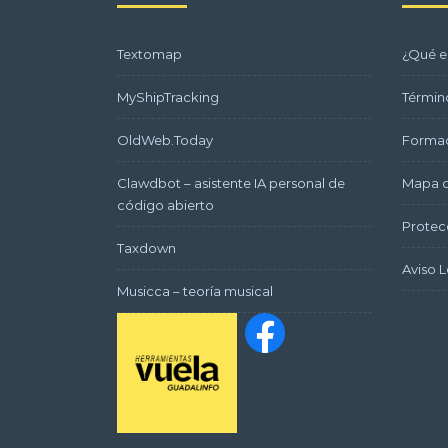
Textomap
¿Qué e
MyShipTracking
Términ
OldWeb.Today
Formac
Clawdbot – asistente IA personal de
Mapa d
código abierto
Protec
Taxdown
Aviso L
Musicca – teoría musical